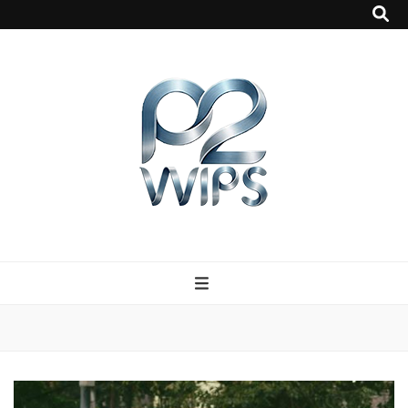
p2vvips
p2vvips