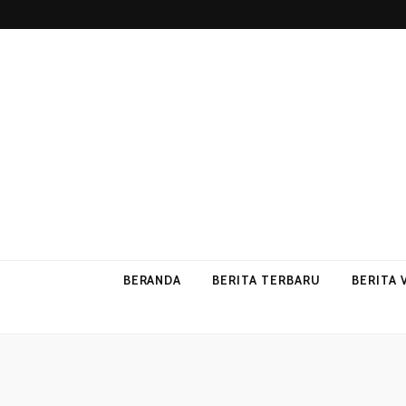
p2vvips
p2vvips
BERANDA
BERITA TERBARU
BERITA 