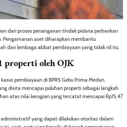
ian dari proses penanganan tindak pidana perbankan
an. Pengamanan aset diharapkan membantu
h dan lembaga akibat pembiayaan yang tidak riil itu.
41 properti oleh OJK
an kasus pembiayaan di BPRS Gebu Prima Medan.
ng disita mencapai puluhan properti sebagai langkah
an atas nilai kerugian yang tercatat mencapai Rp15,47
administratif yang dapat dilakukan otoritas dalam
s ini, aset-aset yang berada di bawah pengamanan