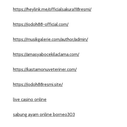
https://heylink.me/officialsakura118resmi/
https://jodoh88-official.com/
https://musikgalerie.com/author/admin/
https://amasyabocekilaclama.com/
https://kastamonuveteriner.com/
https://jodoh88resmi.site/
live casino online
sabung ayam online borneo303