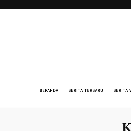
p2vvips
p2vvips
BERANDA
BERITA TERBARU
BERITA 
K