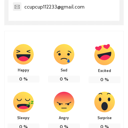
ccupcup112233@gmail.com
Happy
Sad
Excited
0
%
0
%
0
%
Sleepy
Angry
Surprise
0
%
0
%
0
%