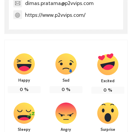
dimas.pratama@p2vvips.com
https://www.p2vvips.com/
Happy
Sad
Excited
0
%
0
%
0
%
Sleepy
Angry
Surprise