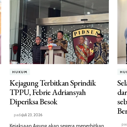
HUKUM
HU
Kejagung Terbitkan Sprindik
Sel
TPPU, Febrie Adriansyah
dar
Diperiksa Besok
seb
Ber
pada
Juli 23, 2026
pa
Kejaksaan Agung akan segera menerbitkan