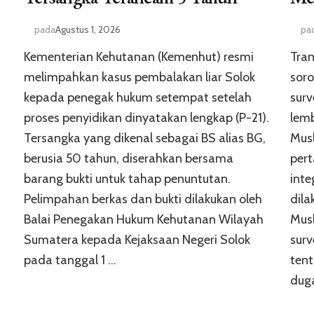
pada
Agustus 1, 2026
pa
Kementerian Kehutanan (Kemenhut) resmi
Tran
melimpahkan kasus pembalakan liar Solok
soro
kepada penegak hukum setempat setelah
surv
proses penyidikan dinyatakan lengkap (P-21).
lem
Tersangka yang dikenal sebagai BS alias BG,
Musl
berusia 50 tahun, diserahkan bersama
per
barang bukti untuk tahap penuntutan.
inte
Pelimpahan berkas dan bukti dilakukan oleh
dila
Balai Penegakan Hukum Kehutanan Wilayah
Mus
Sumatera kepada Kejaksaan Negeri Solok
surv
pada tanggal 1 …
tent
dug