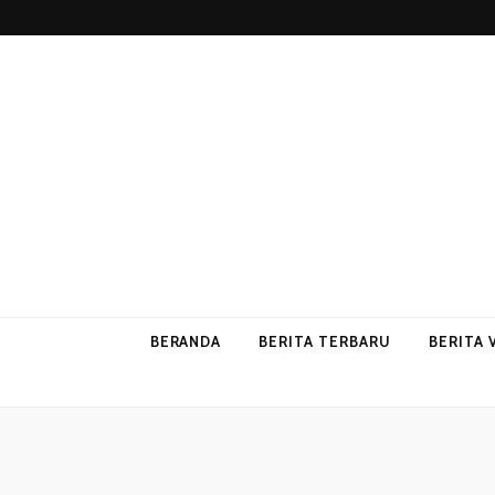
p2vvips
p2vvips
BERANDA
BERITA TERBARU
BERITA 