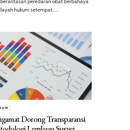
berantasan peredaran obat berbahaya
ilayah hukum setempat. …
KUM
ngamat Dorong Transparansi
todologi Lembaga Survei