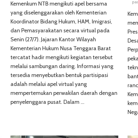
pa
Kemenkum NTB mengikuti apel bersama
i
yang diselenggarakan oleh Kementerian
Keme
Koordinator Bidang Hukum, HAM, Imigrasi,
memf
dan Pemasyarakatan secara virtual pada
Pres
Senin (27/7). Jajaran Kantor Wilayah
Des
Kementerian Hukum Nusa Tenggara Barat
Perp
tercatat hadir mengikuti kegiatan tersebut
pek
melalui sambungan daring. Informasi yang
tekn
tersedia menyebutkan bentuk partisipasi
bant
adalah melalui apel virtual yang
ranc
mempertemukan perwakilan daerah dengan
Kem
…
penyelenggara pusat. Dalam …
keme
Nega