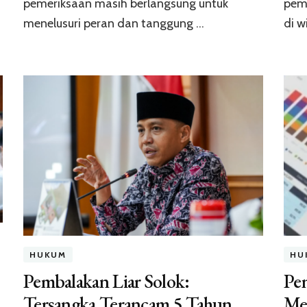
pemeriksaan masih berlangsung untuk
pem
menelusuri peran dan tanggung …
di w
HUKUM
HU
Pembalakan Liar Solok:
Pe
Tersangka Terancam 5 Tahun
Me