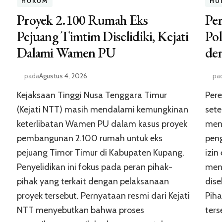
HUKUM
HU
Proyek 2.100 Rumah Eks
Pe
Pejuang Timtim Diselidiki, Kejati
Pol
Dalami Wamen PU
den
pada
Agustus 4, 2026
pa
Kejaksaan Tinggi Nusa Tenggara Timur
Per
(Kejati NTT) masih mendalami kemungkinan
sete
keterlibatan Wamen PU dalam kasus proyek
mena
pembangunan 2.100 rumah untuk eks
pen
pejuang Timor Timur di Kabupaten Kupang.
izin
Penyelidikan ini fokus pada peran pihak-
meny
pihak yang terkait dengan pelaksanaan
dise
proyek tersebut. Pernyataan resmi dari Kejati
Pih
NTT menyebutkan bahwa proses
ters