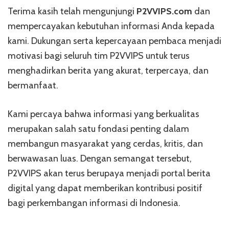
Terima kasih telah mengunjungi
P2VVIPS.com
dan
mempercayakan kebutuhan informasi Anda kepada
kami. Dukungan serta kepercayaan pembaca menjadi
motivasi bagi seluruh tim P2VVIPS untuk terus
menghadirkan berita yang akurat, terpercaya, dan
bermanfaat.
Kami percaya bahwa informasi yang berkualitas
merupakan salah satu fondasi penting dalam
membangun masyarakat yang cerdas, kritis, dan
berwawasan luas. Dengan semangat tersebut,
P2VVIPS akan terus berupaya menjadi portal berita
digital yang dapat memberikan kontribusi positif
bagi perkembangan informasi di Indonesia.