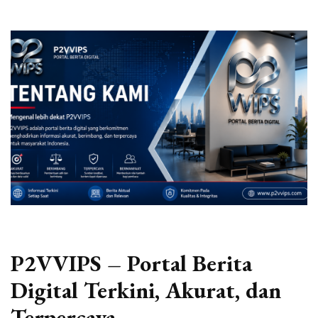
P2VVIPS – Portal Berita
Digital Terkini, Akurat, dan
Terpercaya