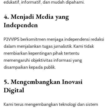
edukatif, informatif, dan mudah dipahami.
4. Menjadi Media yang
Independen
P2VVIPS berkomitmen menjaga independensi redaksi
dalam menjalankan tugas jurnalistik. Kami tidak
membiarkan kepentingan pihak tertentu
memengaruhi objektivitas informasi yang
disampaikan kepada publik.
5. Mengembangkan Inovasi
Digital
Kami terus mengembangkan teknologi dan sistem