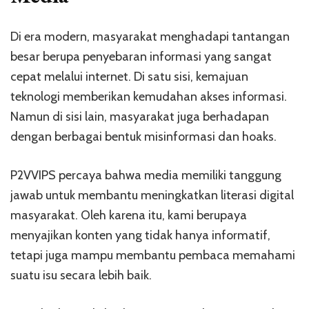
Di era modern, masyarakat menghadapi tantangan
besar berupa penyebaran informasi yang sangat
cepat melalui internet. Di satu sisi, kemajuan
teknologi memberikan kemudahan akses informasi.
Namun di sisi lain, masyarakat juga berhadapan
dengan berbagai bentuk misinformasi dan hoaks.
P2VVIPS percaya bahwa media memiliki tanggung
jawab untuk membantu meningkatkan literasi digital
masyarakat. Oleh karena itu, kami berupaya
menyajikan konten yang tidak hanya informatif,
tetapi juga mampu membantu pembaca memahami
suatu isu secara lebih baik.