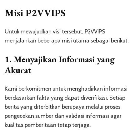
Misi P2VVIPS
Untuk mewujudkan visi tersebut, P2VVIPS
menjalankan beberapa misi utama sebagai berikut:
1. Menyajikan Informasi yang
Akurat
Kami berkomitmen untuk menghadirkan informasi
berdasarkan fakta yang dapat diverifikasi. Setiap
berita yang diterbitkan berupaya melalui proses
pengecekan sumber dan validasi informasi agar
kualitas pemberitaan tetap terjaga.