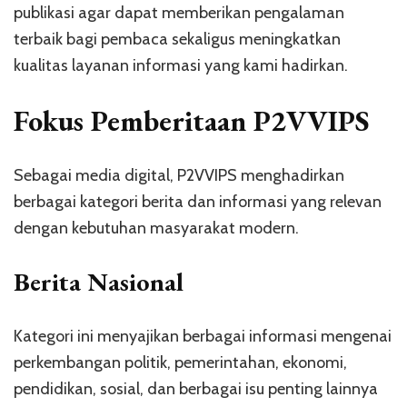
publikasi agar dapat memberikan pengalaman
terbaik bagi pembaca sekaligus meningkatkan
kualitas layanan informasi yang kami hadirkan.
Fokus Pemberitaan P2VVIPS
Sebagai media digital, P2VVIPS menghadirkan
berbagai kategori berita dan informasi yang relevan
dengan kebutuhan masyarakat modern.
Berita Nasional
Kategori ini menyajikan berbagai informasi mengenai
perkembangan politik, pemerintahan, ekonomi,
pendidikan, sosial, dan berbagai isu penting lainnya