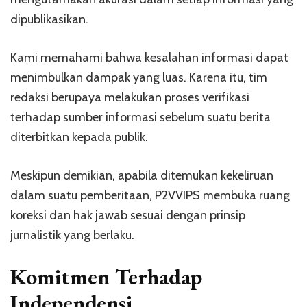
dipublikasikan.
Kami memahami bahwa kesalahan informasi dapat
menimbulkan dampak yang luas. Karena itu, tim
redaksi berupaya melakukan proses verifikasi
terhadap sumber informasi sebelum suatu berita
diterbitkan kepada publik.
Meskipun demikian, apabila ditemukan kekeliruan
dalam suatu pemberitaan, P2VVIPS membuka ruang
koreksi dan hak jawab sesuai dengan prinsip
jurnalistik yang berlaku.
Komitmen Terhadap
Independensi