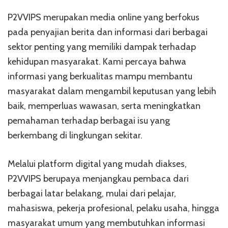
P2VVIPS merupakan media online yang berfokus
pada penyajian berita dan informasi dari berbagai
sektor penting yang memiliki dampak terhadap
kehidupan masyarakat. Kami percaya bahwa
informasi yang berkualitas mampu membantu
masyarakat dalam mengambil keputusan yang lebih
baik, memperluas wawasan, serta meningkatkan
pemahaman terhadap berbagai isu yang
berkembang di lingkungan sekitar.
Melalui platform digital yang mudah diakses,
P2VVIPS berupaya menjangkau pembaca dari
berbagai latar belakang, mulai dari pelajar,
mahasiswa, pekerja profesional, pelaku usaha, hingga
masyarakat umum yang membutuhkan informasi