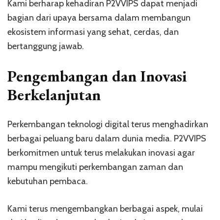
Kami berharap kehadiran P2VVIPS dapat menjadi
bagian dari upaya bersama dalam membangun
ekosistem informasi yang sehat, cerdas, dan
bertanggung jawab.
Pengembangan dan Inovasi
Berkelanjutan
Perkembangan teknologi digital terus menghadirkan
berbagai peluang baru dalam dunia media. P2VVIPS
berkomitmen untuk terus melakukan inovasi agar
mampu mengikuti perkembangan zaman dan
kebutuhan pembaca.
Kami terus mengembangkan berbagai aspek, mulai