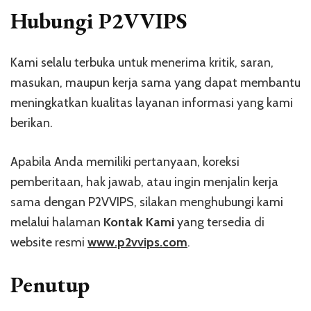
Hubungi P2VVIPS
Kami selalu terbuka untuk menerima kritik, saran,
masukan, maupun kerja sama yang dapat membantu
meningkatkan kualitas layanan informasi yang kami
berikan.
Apabila Anda memiliki pertanyaan, koreksi
pemberitaan, hak jawab, atau ingin menjalin kerja
sama dengan P2VVIPS, silakan menghubungi kami
melalui halaman
Kontak Kami
yang tersedia di
website resmi
www.p2vvips.com
.
Penutup