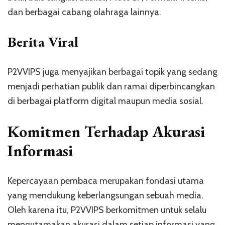
dan berbagai cabang olahraga lainnya.
Berita Viral
P2VVIPS juga menyajikan berbagai topik yang sedang
menjadi perhatian publik dan ramai diperbincangkan
di berbagai platform digital maupun media sosial.
Komitmen Terhadap Akurasi
Informasi
Kepercayaan pembaca merupakan fondasi utama
yang mendukung keberlangsungan sebuah media.
Oleh karena itu, P2VVIPS berkomitmen untuk selalu
mengutamakan akurasi dalam setiap informasi yang