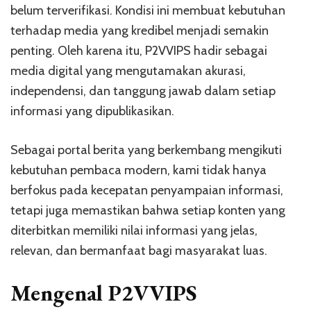
belum terverifikasi. Kondisi ini membuat kebutuhan
terhadap media yang kredibel menjadi semakin
penting. Oleh karena itu, P2VVIPS hadir sebagai
media digital yang mengutamakan akurasi,
independensi, dan tanggung jawab dalam setiap
informasi yang dipublikasikan.
Sebagai portal berita yang berkembang mengikuti
kebutuhan pembaca modern, kami tidak hanya
berfokus pada kecepatan penyampaian informasi,
tetapi juga memastikan bahwa setiap konten yang
diterbitkan memiliki nilai informasi yang jelas,
relevan, dan bermanfaat bagi masyarakat luas.
Mengenal P2VVIPS