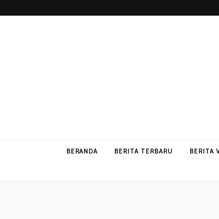
p2vvips
p2vvips
BERANDA
BERITA TERBARU
BERITA 