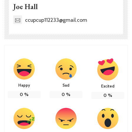
Joe Hall
ccupcup112233@gmail.com
Happy
Sad
Excited
0
%
0
%
0
%