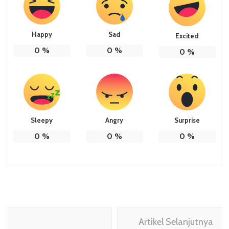
Happy
Sad
Excited
0
%
0
%
0
%
Sleepy
Angry
Surprise
0
%
0
%
0
%
Navigasi
Artikel Selanjutnya
Artikel