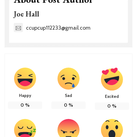
Joe Hall
ccupcup112233@gmail.com
Happy
Sad
Excited
0
%
0
%
0
%