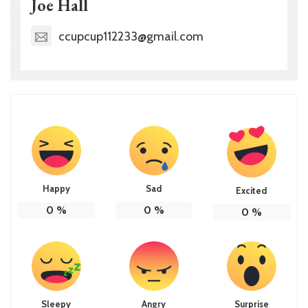
Joe Hall
ccupcup112233@gmail.com
Happy
Sad
Excited
0
%
0
%
0
%
Sleepy
Angry
Surprise