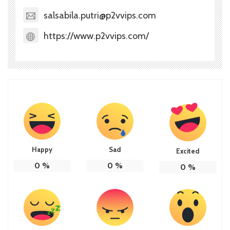
salsabila.putri@p2vvips.com
https://www.p2vvips.com/
Happy
Sad
Excited
0
%
0
%
0
%