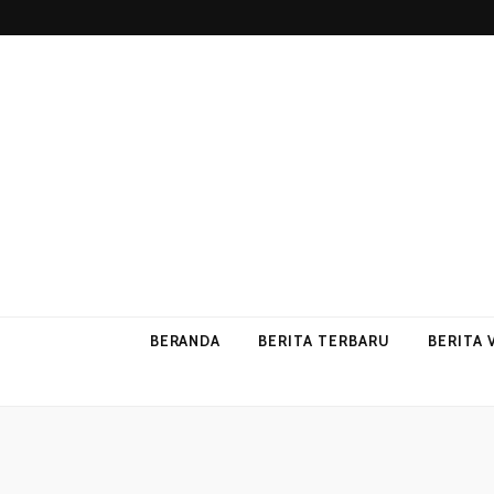
p2vvips
p2vvips
BERANDA
BERITA TERBARU
BERITA 