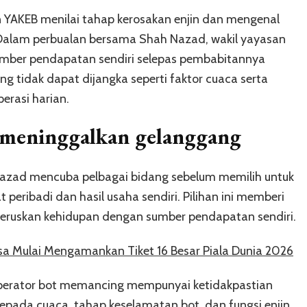
YAKEB menilai tahap kerosakan enjin dan mengenal
l. Dalam perbualan bersama Shah Nazad, wakil yayasan
ber pendapatan sendiri selepas pembabitannya
 tidak dapat dijangka seperti faktor cuaca serta
erasi harian.
s meninggalkan gelanggang
azad mencuba pelbagai bidang sebelum memilih untuk
eribadi dan hasil usaha sendiri. Pilihan ini memberi
neruskan kehidupan dengan sumber pendapatan sendiri.
sa Mulai Mengamankan Tiket 16 Besar Piala Dunia 2026
perator bot memancing mempunyai ketidakpastian
epada cuaca, tahap keselamatan bot, dan fungsi enjin.