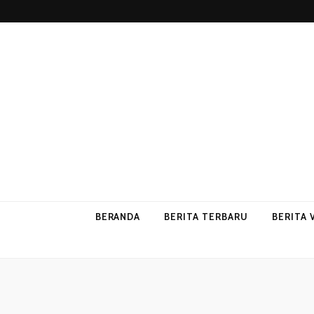
p2vvips
p2vvips
BERANDA
BERITA TERBARU
BERITA 