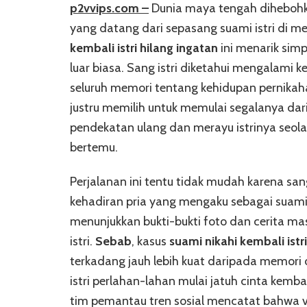
p2vvips.com –
Dunia maya tengah dihebohka
yang datang dari sepasang suami istri di m
kembali istri hilang ingatan
ini menarik simp
luar biasa. Sang istri diketahui mengalami
seluruh memori tentang kehidupan pernikah
justru memilih untuk memulai segalanya dari
pendekatan ulang dan merayu istrinya seol
bertemu.
Perjalanan ini tentu tidak mudah karena sa
kehadiran pria yang mengaku sebagai suami
menunjukkan bukti-bukti foto dan cerita m
istri.
Sebab
, kasus
suami nikahi kembali istr
terkadang jauh lebih kuat daripada memori
istri perlahan-lahan mulai jatuh cinta kemb
tim pemantau tren sosial mencatat bahwa v