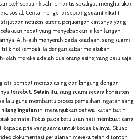
n oleh sebuah kisah romantis sekaligus mengharukan
edia sosial. Cerita mengenai seorang
suami nikahi
ati jutaan netizen karena perjuangan cintanya yang
 kecelakaan hebat yang menyebabkan ia kehilangan
annya. Alih-alih menyerah pada keadaan, sang suami
 titik nol kembali. Ia dengan sabar melakukan
ah-olah mereka adalah dua orang asing yang baru saja
ng istri sempat merasa asing dan bingung dengan
nya tersebut.
Selain itu
, sang suami secara konsisten
asa lalu guna membantu proses pemulihan ingatan sang
i hilang ingatan
ini menunjukkan bahwa ikatan batin
 otak semata. Fokus pada ketulusan hati membuat sang
ali kepada pria yang sama untuk kedua kalinya. Skuad
ideo dokumentasi perjalanan mereka telah ditonton