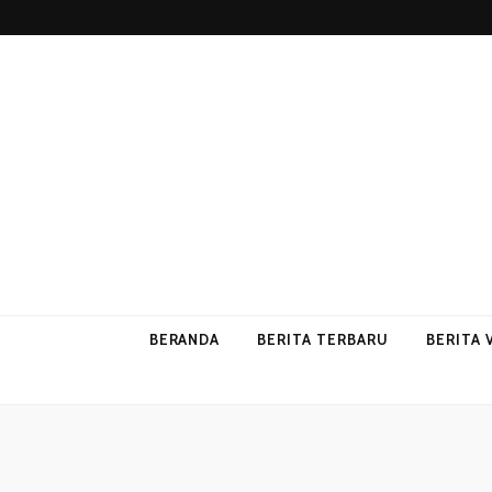
p2vvips
p2vvips
BERANDA
BERITA TERBARU
BERITA 