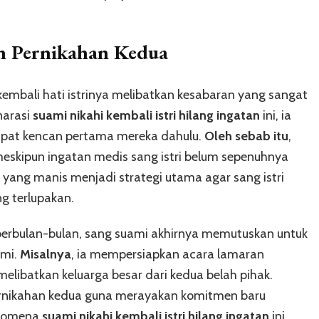
n Pernikahan Kedua
bali hati istrinya melibatkan kesabaran yang sangat
narasi
suami nikahi kembali istri hilang ingatan
ini, ia
mpat kencan pertama mereka dahulu.
Oleh sebab itu
,
meskipun ingatan medis sang istri belum sepenuhnya
 yang manis menjadi strategi utama agar sang istri
g terlupakan.
berbulan-bulan, sang suami akhirnya memutuskan untuk
smi.
Misalnya
, ia mempersiapkan acara lamaran
ibatkan keluarga besar dari kedua belah pihak.
ernikahan kedua guna merayakan komitmen baru
Fenomena
suami nikahi kembali istri hilang ingatan
ini