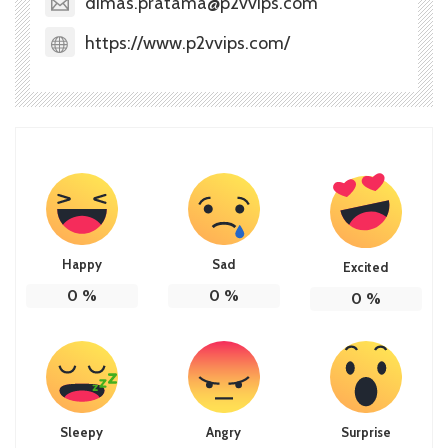
dimas.pratama@p2vvips.com
https://www.p2vvips.com/
Happy
Sad
Excited
0
%
0
%
0
%
Sleepy
Angry
Surprise