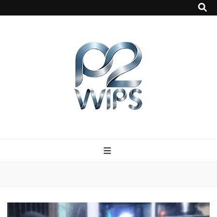
p2vvips
p2vvips