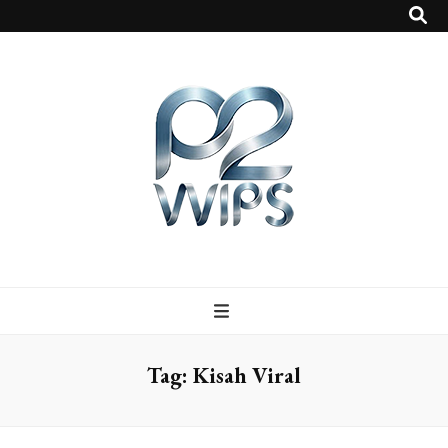
p2vvips
p2vvips
Tag:
Kisah Viral