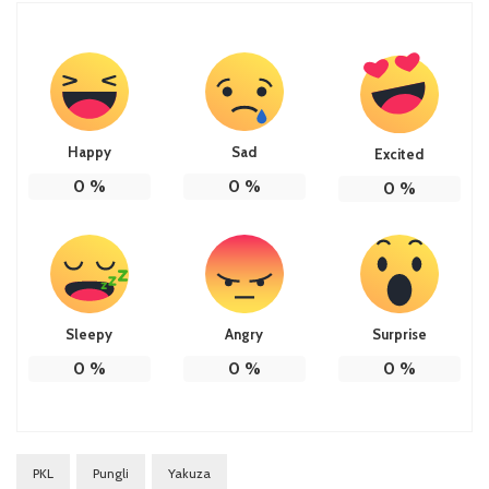
Happy
Sad
Excited
0
%
0
%
0
%
Sleepy
Angry
Surprise
0
%
0
%
0
%
PKL
Pungli
Yakuza