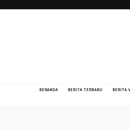
p2vvips
p2vvips
BERANDA
BERITA TERBARU
BERITA 