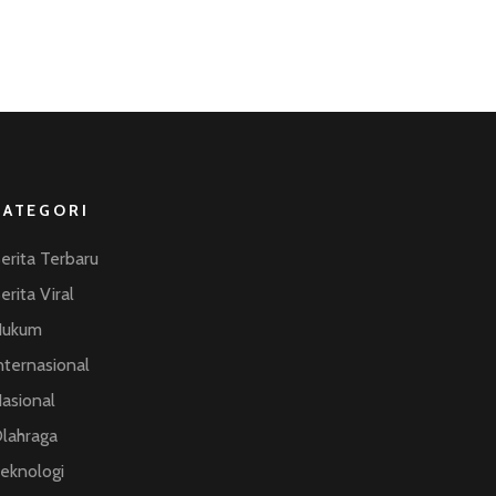
KATEGORI
erita Terbaru
erita Viral
Hukum
nternasional
asional
lahraga
eknologi