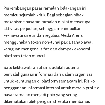
Perkembangan pasar ramalan belakangan ini
memicu sejumlah kritik. Bagi sebagian pihak,
mekanisme pasaran ramalan dinilai menyerupai
aktivitas perjudian, sehingga menimbulkan
kekhawatiran etis dan regulasi. Meski Arena
menggunakan token non-tunai pada tahap awal,
keraguan mengenai sifat dan dampak ekonomi
platform tetap muncul.
Satu kekhawatiran utama adalah potensi
penyalahgunaan informasi dari dalam organisasi
untuk keuntungan di platform semacam ini. Risiko
penggunaan informasi internal untuk meraih profit di
pasar ramalan menjadi poin yang sering
dikemukakan oleh pengamat ketika membahas