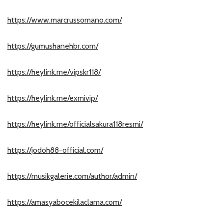
https://www.marcrussomano.com/
https://gumushanehbr.com/
https://heylink.me/vipskr118/
https://heylink.me/exmivip/
https://heylink.me/officialsakura118resmi/
https://jodoh88-official.com/
https://musikgalerie.com/author/admin/
https://amasyabocekilaclama.com/