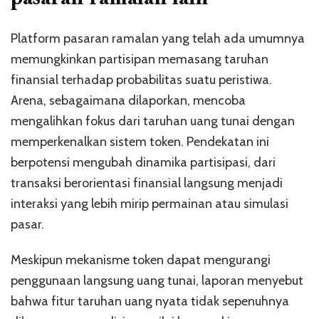
Platform pasaran ramalan yang telah ada umumnya
memungkinkan partisipan memasang taruhan
finansial terhadap probabilitas suatu peristiwa.
Arena, sebagaimana dilaporkan, mencoba
mengalihkan fokus dari taruhan uang tunai dengan
memperkenalkan sistem token. Pendekatan ini
berpotensi mengubah dinamika partisipasi, dari
transaksi berorientasi finansial langsung menjadi
interaksi yang lebih mirip permainan atau simulasi
pasar.
Meskipun mekanisme token dapat mengurangi
penggunaan langsung uang tunai, laporan menyebut
bahwa fitur taruhan uang nyata tidak sepenuhnya