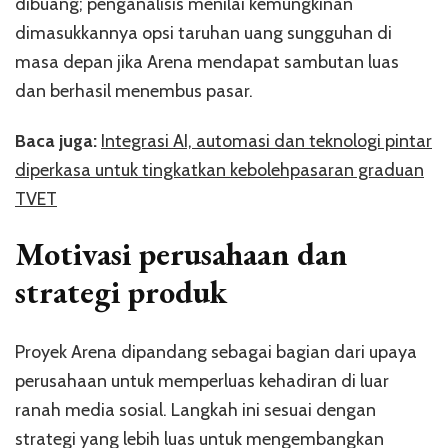
dibuang; penganalisis menilai kemungkinan
dimasukkannya opsi taruhan uang sungguhan di
masa depan jika Arena mendapat sambutan luas
dan berhasil menembus pasar.
Baca juga:
Integrasi AI, automasi dan teknologi pintar
diperkasa untuk tingkatkan kebolehpasaran graduan
TVET
Motivasi perusahaan dan
strategi produk
Proyek Arena dipandang sebagai bagian dari upaya
perusahaan untuk memperluas kehadiran di luar
ranah media sosial. Langkah ini sesuai dengan
strategi yang lebih luas untuk mengembangkan