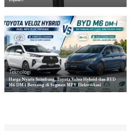
Teknologi
Harga Nyaris Seimbang, Toyota Veloz Hybrid dan BYD
M6 DM-i Bersaing di Segmen MPV Elektrifikasi