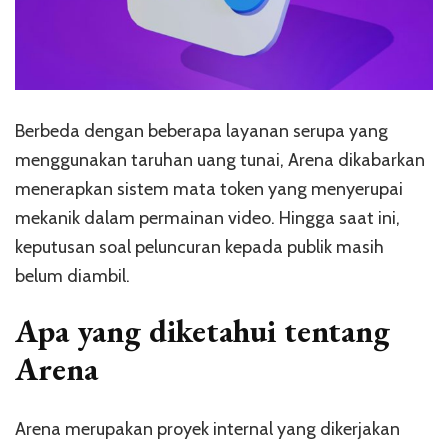
Berbeda dengan beberapa layanan serupa yang
menggunakan taruhan uang tunai, Arena dikabarkan
menerapkan sistem mata token yang menyerupai
mekanik dalam permainan video. Hingga saat ini,
keputusan soal peluncuran kepada publik masih
belum diambil.
Apa yang diketahui tentang
Arena
Arena merupakan proyek internal yang dikerjakan