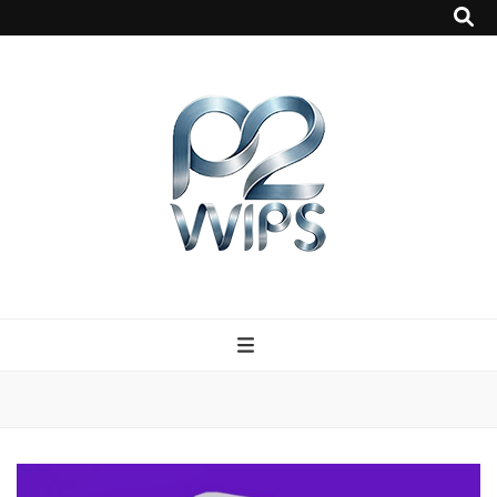
p2vvips
p2vvips