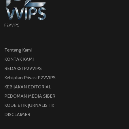
P2VVIPS
Tentang Kami
KONTAK KAMI
REDAKSI P2VVIPS
Kebijakan Privasi P2VVIPS
KEBIJAKAN EDITORIAL
PEDOMAN MEDIA SIBER
KODE ETIK JURNALISTIK
DISCLAIMER