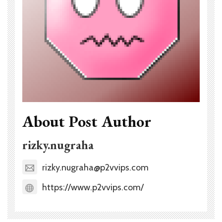
About Post Author
rizky.nugraha
rizky.nugraha@p2vvips.com
https://www.p2vvips.com/