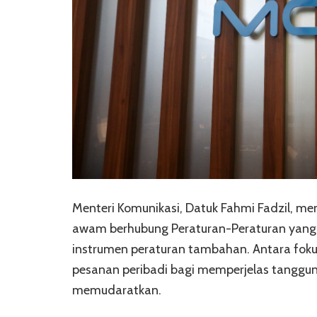
Menteri Komunikasi, Datuk Fahmi Fadzil, 
awam berhubung Peraturan-Peraturan yang
instrumen peraturan tambahan. Antara fokus
pesanan peribadi bagi memperjelas tanggu
memudaratkan.