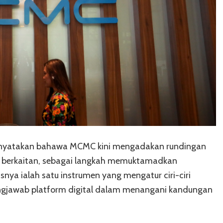
menyatakan bahawa MCMC kini mengadakan rundingan
 berkaitan, sebagai langkah memuktamadkan
nya ialah satu instrumen yang mengatur ciri-ciri
ngjawab platform digital dalam menangani kandungan