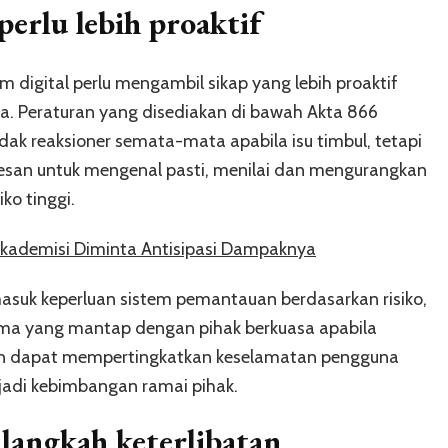
perlu lebih proaktif
digital perlu mengambil sikap yang lebih proaktif
 Peraturan yang disediakan di bawah Akta 866
dak reaksioner semata-mata apabila isu timbul, tetapi
an untuk mengenal pasti, menilai dan mengurangkan
ko tinggi.
kademisi Diminta Antisipasi Dampaknya
masuk keperluan sistem pemantauan berdasarkan risiko,
sama yang mantap dengan pihak berkuasa apabila
kan dapat mempertingkatkan keselamatan pengguna
jadi kebimbangan ramai pihak.
langkah keterlibatan