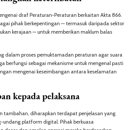
genai draf Peraturan-Peraturan berkaitan Akta 866.
agai pihak berkepentingan — termasuk daripada sektor
bukan kerajaan — untuk memberikan maklum balas
g dalam proses pemuktamadan peraturan agar suara
uga berfungsi sebagai mekanisme untuk mengenal pasti
imbangan mengenai keseimbangan antara keselamatan
pan kepada pelaksana
 tambahan, diharapkan terdapat penjelasan yang
-undang platform digital. Pihak berkuasa