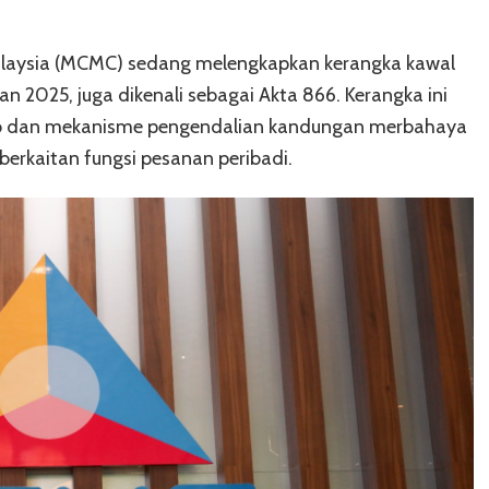
alaysia (MCMC) sedang melengkapkan kerangka kawal
n 2025, juga dikenali sebagai Akta 866. Kerangka ini
ab dan mekanisme pengendalian kandungan merbahaya
berkaitan fungsi pesanan peribadi.