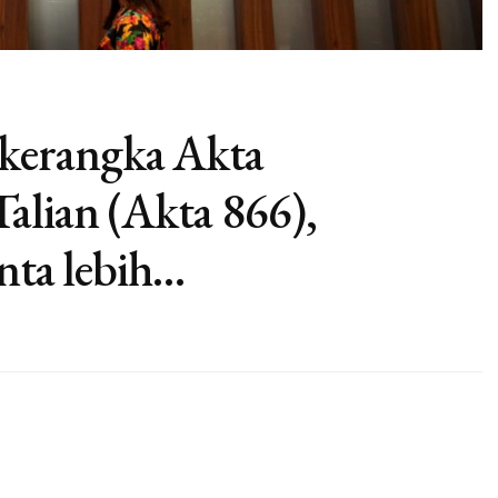
erangka Akta
alian (Akta 866),
inta lebih…