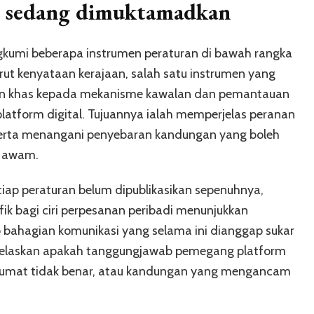
g sedang dimuktamadkan
kumi beberapa instrumen peraturan di bawah rangka
ut kenyataan kerajaan, salah satu instrumen yang
n khas kepada mekanisme kawalan dan pemantauan
platform digital. Tujuannya ialah memperjelas peranan
erta menangani penyebaran kandungan yang boleh
 awam.
tiap peraturan belum dipublikasikan sepenuhnya,
ik bagi ciri perpesanan peribadi menunjukkan
 bahagian komunikasi yang selama ini dianggap sukar
jelaskan apakah tanggungjawab pemegang platform
lumat tidak benar, atau kandungan yang mengancam