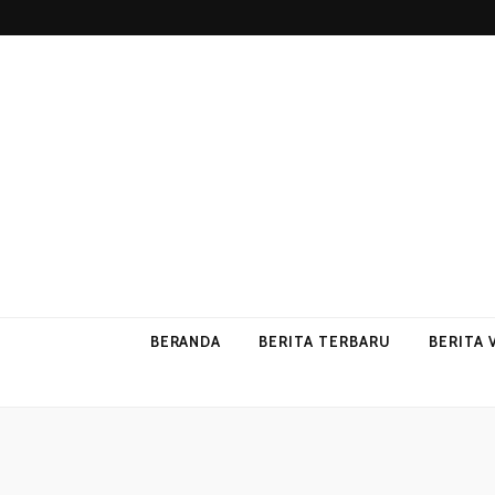
p2vvips
p2vvips
BERANDA
BERITA TERBARU
BERITA 