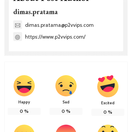
dimas.pratama
dimas.pratama@p2vvips.com
https://www.p2vvips.com/
Happy
Sad
Excited
0
%
0
%
0
%