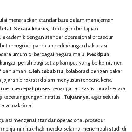
i mulai menerapkan standar baru dalam manajemen
ketat.
Secara khusus
, strategi ini bertujuan
u akademik dengan standar operasional prosedur
sebut mengikuti panduan perlindungan hak asasi
secara umum di berbagai negara maju.
Meskipun
ukungan penuh bagi setiap kampus yang berkomitmen
if dan aman.
Oleh sebab itu
, kolaborasi dengan pakar
 jajaran birokrasi dalam menyusun rencana kerja
ini mempercepat proses penanganan kasus moral secara
gi keberlangsungan institusi.
Tujuannya
, agar seluruh
cara maksimal.
egulasi mengenai standar operasional prosedur
a menjamin hak-hak mereka selama menempuh studi di