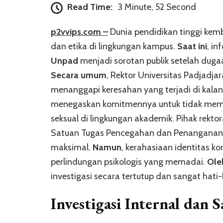
Read Time:
3 Minute, 52 Second
p2vvips.com –
Dunia pendidikan tinggi kem
dan etika di lingkungan kampus.
Saat ini
, i
Unpad
menjadi sorotan publik setelah dugaa
Secara umum
, Rektor Universitas Padjadj
menanggapi keresahan yang terjadi di kala
menegaskan komitmennya untuk tidak member
seksual di lingkungan akademik. Pihak rek
Satuan Tugas Pencegahan dan Penanganan K
maksimal.
Namun
, kerahasiaan identitas k
perlindungan psikologis yang memadai.
Ole
investigasi secara tertutup dan sangat hati-
Investigasi Internal dan 