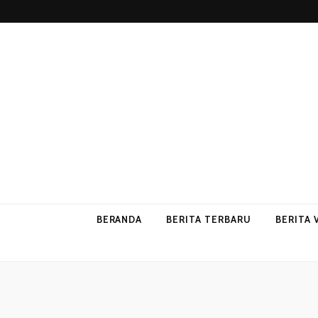
p2vvips
p2vvips
BERANDA
BERITA TERBARU
BERITA 