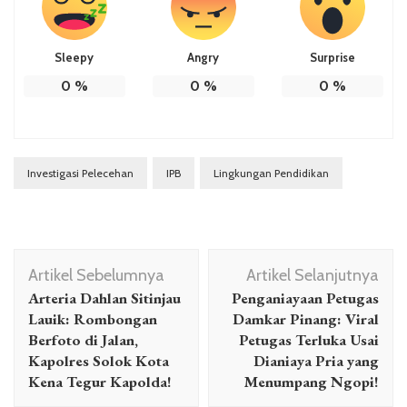
Sleepy
Angry
Surprise
0
%
0
%
0
%
Investigasi Pelecehan
IPB
Lingkungan Pendidikan
Navigasi
Artikel Sebelumnya
Artikel Selanjutnya
Artikel
Arteria Dahlan Sitinjau
Penganiayaan Petugas
Lauik: Rombongan
Damkar Pinang: Viral
Berfoto di Jalan,
Petugas Terluka Usai
Kapolres Solok Kota
Dianiaya Pria yang
Kena Tegur Kapolda!
Menumpang Ngopi!