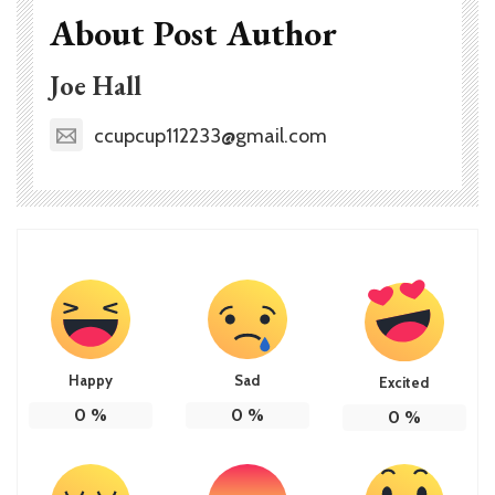
About Post Author
Joe Hall
ccupcup112233@gmail.com
Happy
Sad
Excited
0
%
0
%
0
%