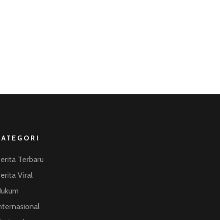
KATEGORI
erita Terbaru
erita Viral
Hukum
nternasional