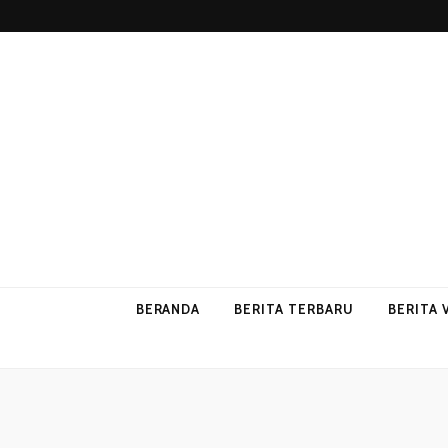
p2vvips
p2vvips
BERANDA
BERITA TERBARU
BERITA 