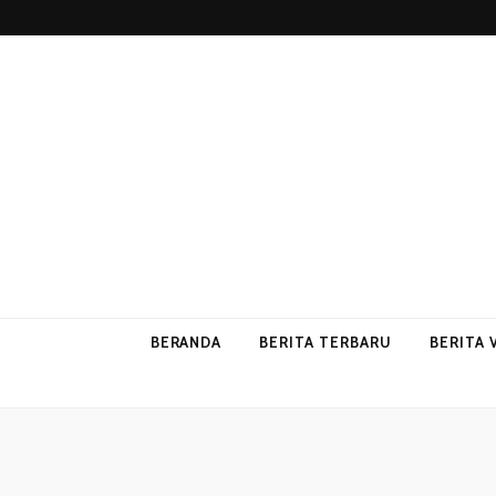
p2vvips
p2vvips
BERANDA
BERITA TERBARU
BERITA 