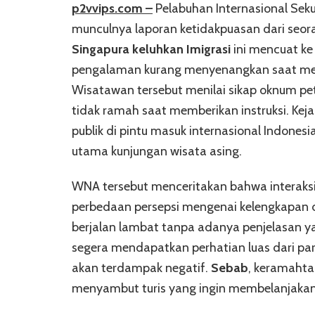
p2vvips.com –
Pelabuhan Internasional Sek
munculnya laporan ketidakpuasan dari se
Singapura keluhkan Imigrasi
ini mencuat ke
pengalaman kurang menyenangkan saat mel
Wisatawan tersebut menilai sikap oknum pe
tidak ramah saat memberikan instruksi. Kej
publik di pintu masuk internasional Indone
utama kunjungan wisata asing.
WNA tersebut menceritakan bahwa interak
perbedaan persepsi mengenai kelengkapan
berjalan lambat tanpa adanya penjelasan ya
segera mendapatkan perhatian luas dari para
akan terdampak negatif.
Sebab
, keramaht
menyambut turis yang ingin membelanjakan 