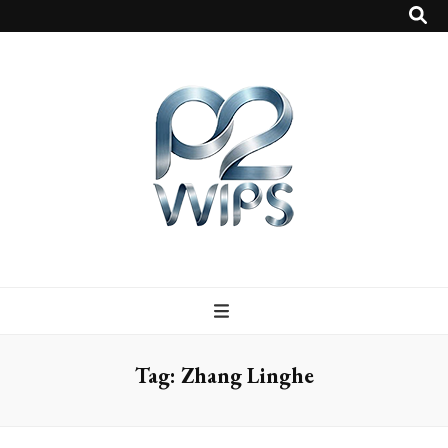
p2vvips
p2vvips
Tag:
Zhang Linghe