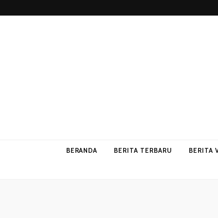
p2vvips
p2vvips
BERANDA
BERITA TERBARU
BERITA 