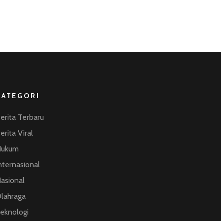
KATEGORI
erita Terbaru
erita Viral
Hukum
nternasional
asional
lahraga
eknologi