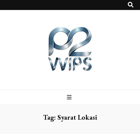
p2vvips
p2vvips
Tag:
Syarat Lokasi