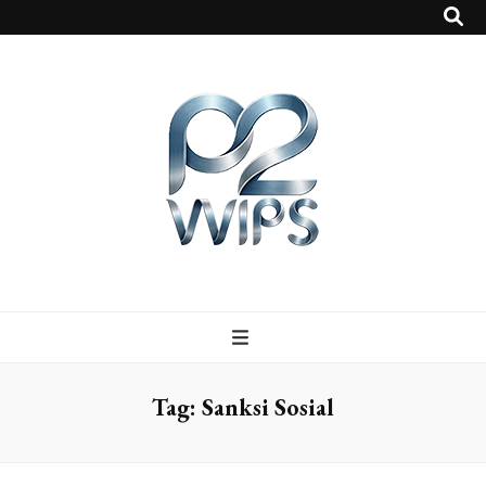
p2vvips
p2vvips
Tag:
Sanksi Sosial