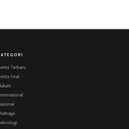
KATEGORI
erita Terbaru
erita Viral
Hukum
nternasional
asional
lahraga
eknologi