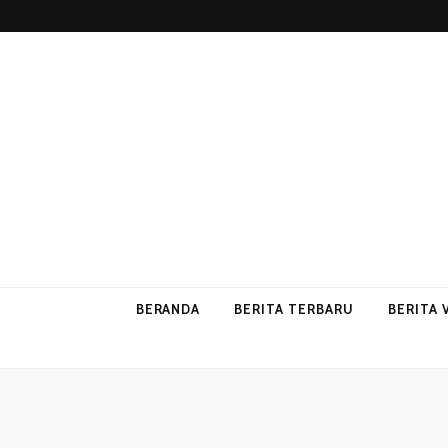
p2vvips
p2vvips
BERANDA
BERITA TERBARU
BERITA 