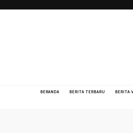
p2vvips
p2vvips
BERANDA
BERITA TERBARU
BERITA 