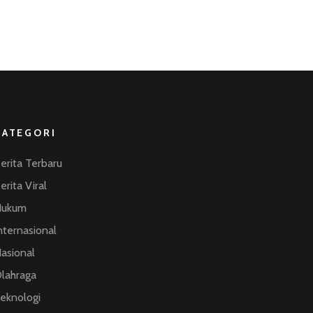
KATEGORI
erita Terbaru
erita Viral
Hukum
nternasional
asional
lahraga
eknologi