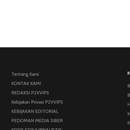
Tentang Kami
KONTAK KAMI
B
REDAKSI P2VVIPS
B
Kebijakan Privasi P2VVIPS
KEBIJAKAN EDITORIAL
I
PEDOMAN MEDIA SIBER
N
KODE ETIK JURNALISTIK