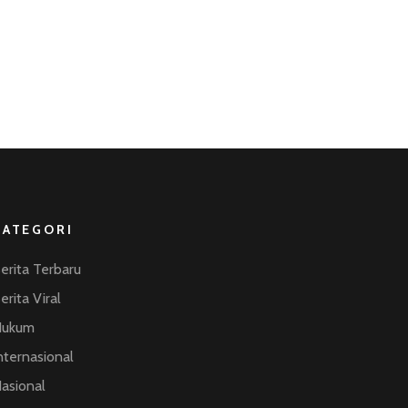
KATEGORI
erita Terbaru
erita Viral
Hukum
nternasional
asional