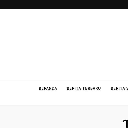
p2vvips
p2vvips
BERANDA
BERITA TERBARU
BERITA 