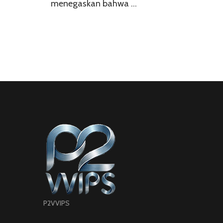
menegaskan bahwa …
P2VVIPS