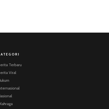
KATEGORI
erita Terbaru
erita Viral
Hukum
nternasional
asional
lahraga