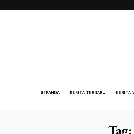
p2vvips
p2vvips
BERANDA
BERITA TERBARU
BERITA 
Tag