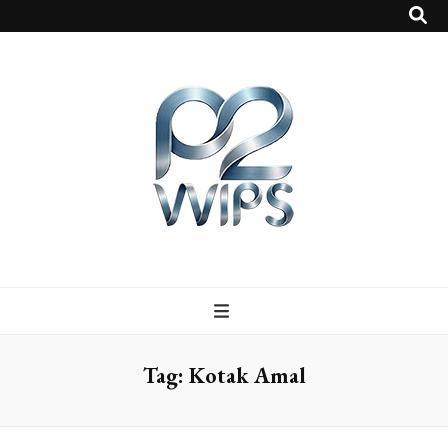
p2vvips
p2vvips
Tag:
Kotak Amal