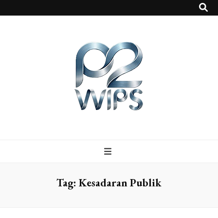
p2vvips
p2vvips
Tag:
Kesadaran Publik