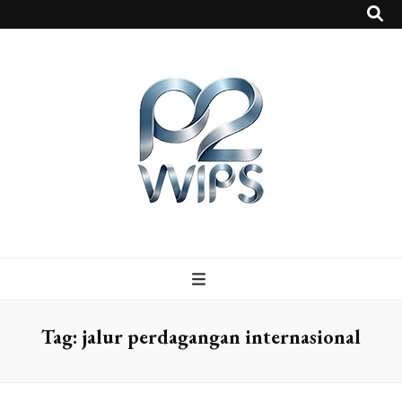
p2vvips
p2vvips
Tag:
jalur perdagangan internasional