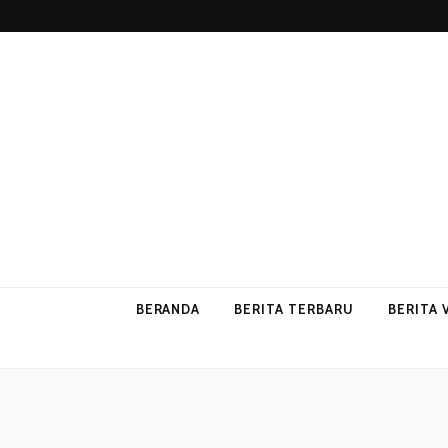
p2vvips
p2vvips
BERANDA
BERITA TERBARU
BERITA 