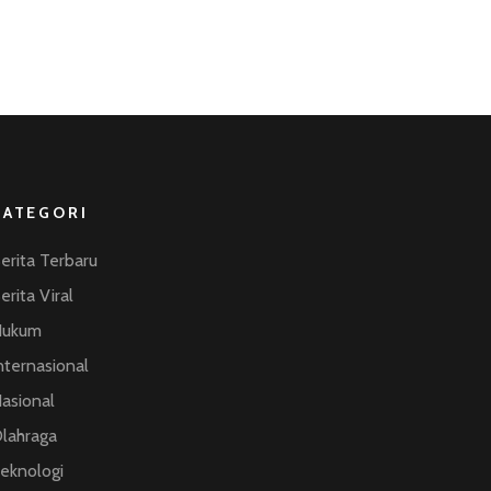
KATEGORI
erita Terbaru
erita Viral
Hukum
nternasional
asional
lahraga
eknologi