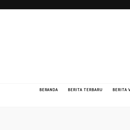
p2vvips
p2vvips
BERANDA
BERITA TERBARU
BERITA 