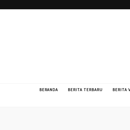
p2vvips
p2vvips
BERANDA
BERITA TERBARU
BERITA 