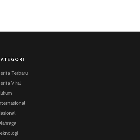
KATEGORI
erita Terbaru
erita Viral
Hukum
nternasional
asional
lahraga
eknologi