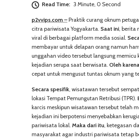
Read Time:
3 Minute, 0 Second
p2vvips.com –
Praktik curang oknum petuga
citra pariwisata Yogyakarta.
Saat ini
, berit
viral di berbagai platform media sosial.
Sec
membayar untuk delapan orang namun hany
unggahan video tersebut langsung memicu 
kejadian serupa saat berwisata.
Oleh karena
cepat untuk mengusut tuntas oknum yang terl
Secara spesifik
, wisatawan tersebut sempa
lokasi Tempat Pemungutan Retribusi (TPR).
karcis meskipun wisatawan tersebut telah m
kejadian ini berpotensi menyebabkan kerugi
pariwisata lokal.
Maka dari itu
, ketegasan d
masyarakat agar industri pariwisata tetap b