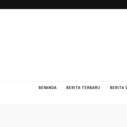
p2vvips
p2vvips
BERANDA
BERITA TERBARU
BERITA 