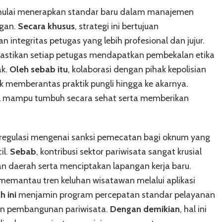
h mulai menerapkan standar baru dalam manajemen
ngan.
Secara khusus
, strategi ini bertujuan
 integritas petugas yang lebih profesional dan jujur.
astikan setiap petugas mendapatkan pembekalan etika
ak.
Oleh sebab itu
, kolaborasi dengan pihak kepolisian
 memberantas praktik pungli hingga ke akarnya.
onal mampu tumbuh secara sehat serta memberikan
 regulasi mengenai sanksi pemecatan bagi oknum yang
il.
Sebab
, kontribusi sektor pariwisata sangat krusial
daerah serta menciptakan lapangan kerja baru.
s memantau tren keluhan wisatawan melalui aplikasi
h ini
menjamin program percepatan standar pelayanan
lan pembangunan pariwisata.
Dengan demikian
, hal ini