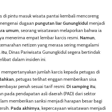
s di pintu masuk wisata pantai kembali mencoreng
a mengenai dugaan
pungutan liar Gunungkidul
menjadi
ara umum
, seorang wisatawan melaporkan bahwa ia
a menerima empat lembar karcis resmi.
Namun
,
kemarahan netizen yang merasa sering mengalami
 itu
, Dinas Pariwisata Gunungkidul segera bertindak
ibat dalam insiden ini.
t mempertanyakan jumlah karcis kepada petugas di
Bahkan
, petugas terlihat enggan memberikan sisa
embayar penuh sesuai tarif resmi.
Di samping itu
,
an pada pendapatan asli daerah (PAD) dari sektor
alam memberikan sanksi menjadi harapan besar bagi
ersih.
Pada akhirnya
, kepercayaan wisatawan menjadi