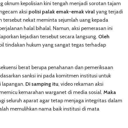
ng oknum kepolisian kini tengah menjadi sorotan tajam
engecam aksi
polisi palak emak-emak viral
yang terjadi
num tersebut nekat meminta sejumlah uang kepada
jalanan halal bihalal. Namun, aksi pemerasan ini
laporkan kejadian tersebut secara langsung.
Oleh
bil tindakan hukum yang sangat tegas terhadap
nsekuensi berat berupa penahanan dan pemeriksaan
ndasarkan sanksi ini pada komitmen institusi untuk
i lapangan.
Di samping itu
, video rekaman aksi
n memicu kemarahan warganet di media sosial.
Maka
bagi seluruh aparat agar tetap menjaga integritas dalam
dalah memulihkan nama baik institusi di mata