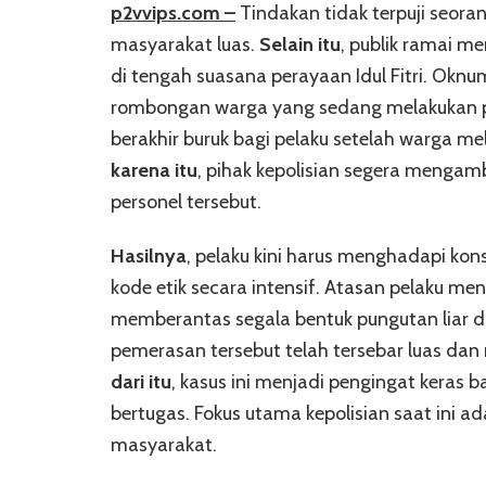
p2vvips.com –
Tindakan tidak terpuji seora
masyarakat luas.
Selain itu
, publik ramai m
di tengah suasana perayaan Idul Fitri. Ok
rombongan warga yang sedang melakukan per
berakhir buruk bagi pelaku setelah warga me
karena itu
, pihak kepolisian segera mengam
personel tersebut.
Hasilnya
, pelaku kini harus menghadapi ko
kode etik secara intensif. Atasan pelaku me
memberantas segala bentuk pungutan liar d
pemerasan tersebut telah tersebar luas da
dari itu
, kasus ini menjadi pengingat keras 
bertugas. Fokus utama kepolisian saat ini a
masyarakat.