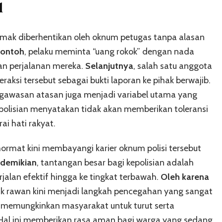
l
mak diberhentikan oleh oknum petugas tanpa alasan
contoh
, pelaku meminta “uang rokok” dengan nada
n perjalanan mereka.
Selanjutnya
, salah satu anggota
si tersebut sebagai bukti laporan ke pihak berwajib.
engawasan atasan juga menjadi variabel utama yang
epolisian menyatakan tidak akan memberikan toleransi
ai hati rakyat.
ormat kini membayangi karier oknum polisi tersebut
demikian
, tantangan besar bagi kepolisian adalah
alan efektif hingga ke tingkat terbawah.
Oleh karena
titik rawan kini menjadi langkah pencegahan yang sangat
i memungkinkan masyarakat untuk turut serta
 Hal ini memberikan rasa aman bagi warga yang sedang