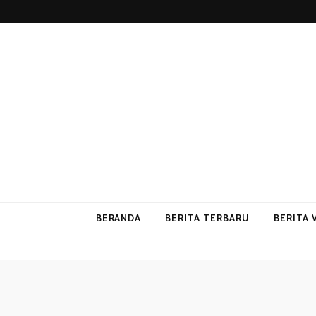
p2vvips
p2vvips
BERANDA
BERITA TERBARU
BERITA 